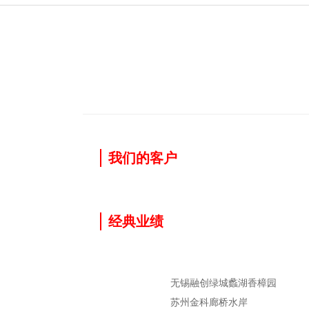
HUATENG CASE
我们的客户
经典业绩
无锡融创绿城蠡湖香樟园
苏州金科廊桥水岸